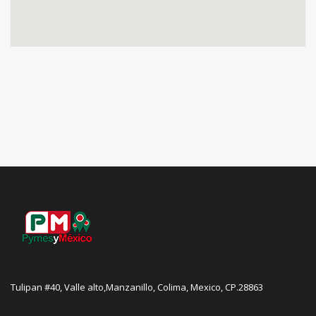
Tulipan #40, Valle alto,Manzanillo, Colima, Mexico, CP.28863