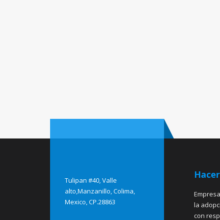
Hacer
Tulipan #40, Valle
alto,Manzanillo, Colima,
Empresa 
Mexico, CP.28863
la adopc
con resp